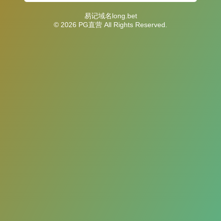
易记域名long.bet
© 2026 PG直营 All Rights Reserved.