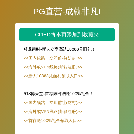
PG直营-成就非凡!
Ctrl+D将本页添加到收藏夹
尊龙凯时-新人立享高达16888见面礼！
<<国内线路→立即前往(防封)>>
<<海外或VPN线路(邮箱注册)>>
<<新人16888见面礼领取入口>>
918博天堂-首存限时赠送100%礼金！
<<国内线路→立即前往(防封)>>
<<海外或VPN线路(邮箱注册)>>
<<首存送100%礼金领取入口>>